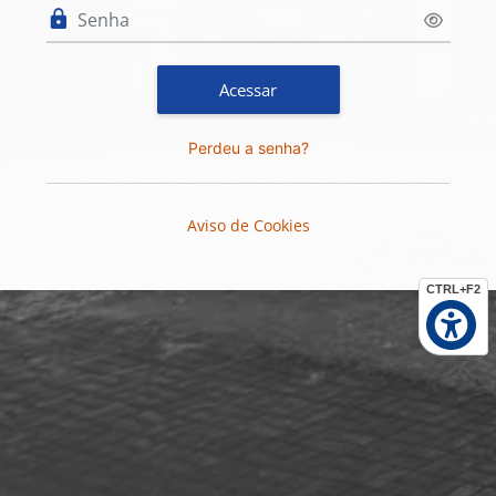
Senha
Acessar
Perdeu a senha?
Aviso de Cookies
CTRL+F2