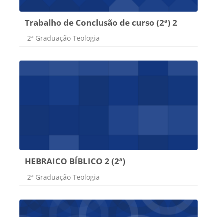
Trabalho de Conclusão de curso (2ª) 2
Categoria do curso
2ª Graduação Teologia
HEBRAICO BÍBLICO 2 (2ª)
Categoria do curso
2ª Graduação Teologia