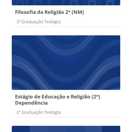
Filosofia da Religião 2ª (NM)
Categoria do curso
2ª Graduação Teologia
Estágio de Educação e Religião (2ª)
Dependência
Categoria do curso
2ª Graduação Teologia