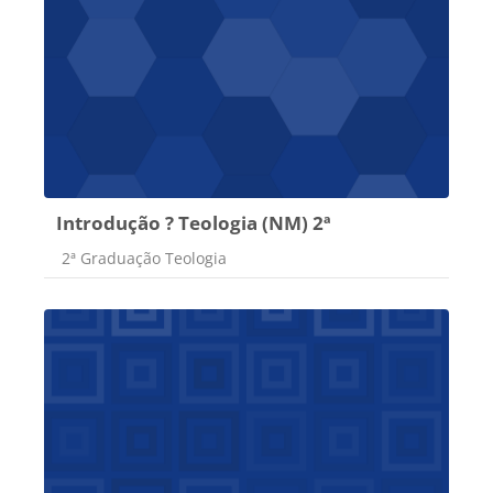
Introdução ? Teologia (NM) 2ª
Categoria do curso
2ª Graduação Teologia