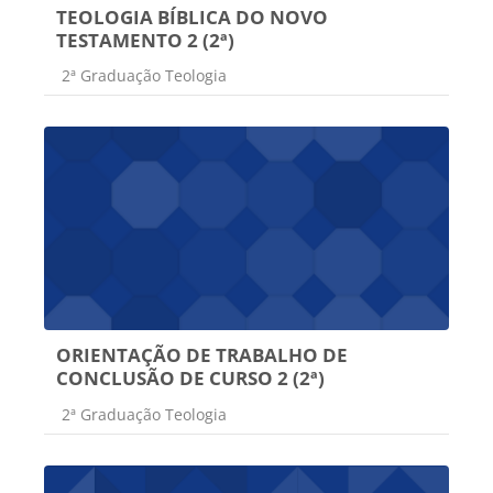
TEOLOGIA BÍBLICA DO NOVO
TESTAMENTO 2 (2ª)
Categoria do curso
2ª Graduação Teologia
ORIENTAÇÃO DE TRABALHO DE
CONCLUSÃO DE CURSO 2 (2ª)
Categoria do curso
2ª Graduação Teologia