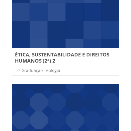
ÉTICA, SUSTENTABILIDADE E DIREITOS
HUMANOS (2ª) 2
Categoria do curso
2ª Graduação Teologia