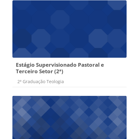
Estágio Supervisionado Pastoral e
Terceiro Setor (2ª)
Categoria do curso
2ª Graduação Teologia