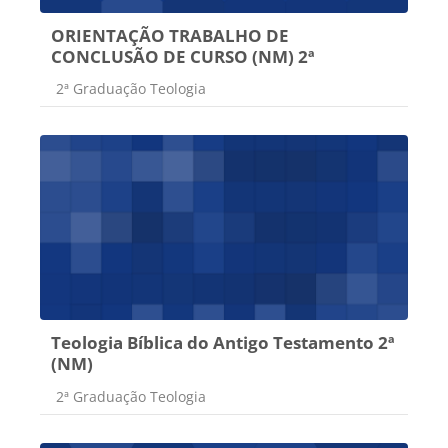
ORIENTAÇÃO TRABALHO DE
CONCLUSÃO DE CURSO (NM) 2ª
Categoria do curso
2ª Graduação Teologia
Teologia Bíblica do Antigo Testamento 2ª
(NM)
Categoria do curso
2ª Graduação Teologia