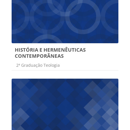
HISTÓRIA E HERMENÊUTICAS
CONTEMPORÂNEAS
Categoria do curso
2ª Graduação Teologia