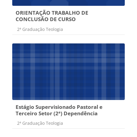
ORIENTAÇÃO TRABALHO DE
CONCLUSÃO DE CURSO
Categoria do curso
2ª Graduação Teologia
Estágio Supervisionado Pastoral e
Terceiro Setor (2ª) Dependência
Categoria do curso
2ª Graduação Teologia