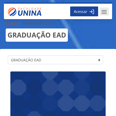
Ir para o conteúdo principal
Acessar
Cursos
GRADUAÇÃO EAD
GRADUAÇÃO EAD
Categorias de Cursos