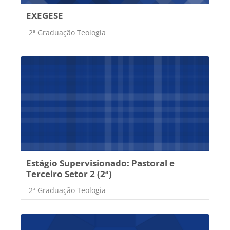
EXEGESE
Categoria do curso
2ª Graduação Teologia
Estágio Supervisionado: Pastoral e
Terceiro Setor 2 (2ª)
Categoria do curso
2ª Graduação Teologia