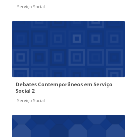
Categoria do curso
Serviço Social
Debates Contemporâneos em Serviço
Social 2
Categoria do curso
Serviço Social