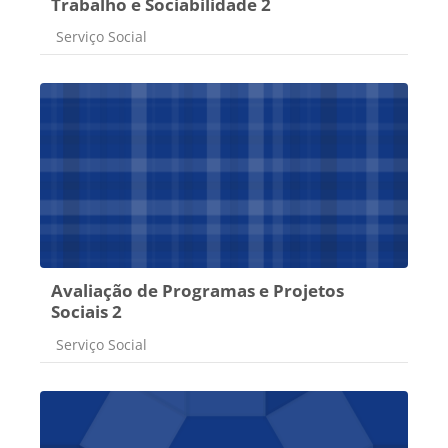
Trabalho e Sociabilidade 2
Categoria do curso
Serviço Social
Avaliação de Programas e Projetos
Sociais 2
Categoria do curso
Serviço Social