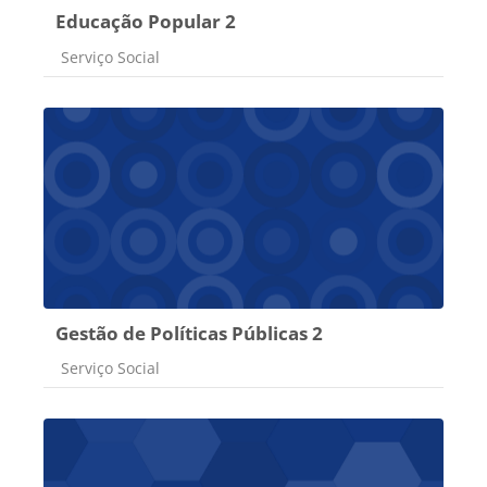
Educação Popular 2
Categoria do curso
Serviço Social
Gestão de Políticas Públicas 2
Categoria do curso
Serviço Social