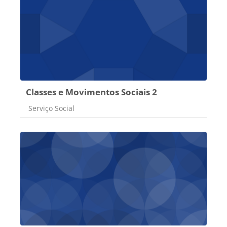
Classes e Movimentos Sociais 2
Categoria do curso
Serviço Social