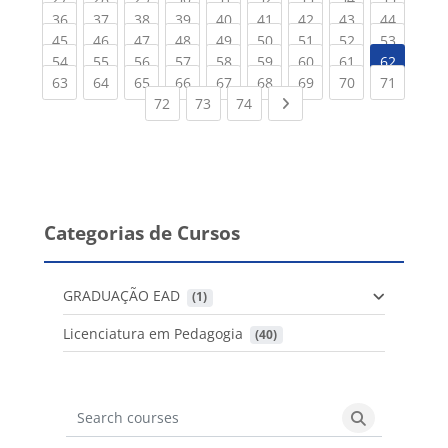
(current)
(current)
(current)
(current)
(current)
(current)
(current)
(current)
(current
36
37
38
39
40
41
42
43
44
(current)
(current)
(current)
(current)
(current)
(current)
(current)
(current)
(current
45
46
47
48
49
50
51
52
53
(current)
(current)
(current)
(current)
(current)
(current)
(current)
(current)
54
55
56
57
58
59
60
61
62
(current)
(current)
(current)
(current)
(current)
(current)
(current)
(current)
(current
63
64
65
66
67
68
69
70
71
(current)
(current)
(current)
Next page
72
73
74
Categorias de Cursos
GRADUAÇÃO EAD
 (1)
Licenciatura em Pedagogia
 (40)
Search courses
Search cours