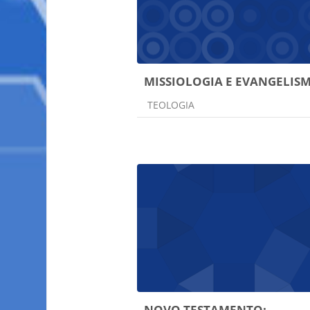
MISSIOLOGIA E EVANGELIS
Categoria do curso
TEOLOGIA
NOVO TESTAMENTO: