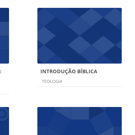
:
INTRODUÇÃO BÍBLICA
Categoria do curso
TEOLOGIA