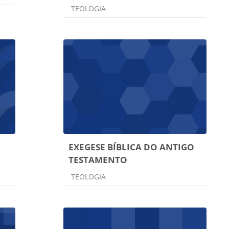
Categoria do curso
TEOLOGIA
EXEGESE BÍBLICA DO ANTIGO
TESTAMENTO
Categoria do curso
TEOLOGIA