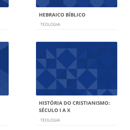
HEBRAICO BÍBLICO
Categoria do curso
TEOLOGIA
HISTÓRIA DO CRISTIANISMO:
SÉCULO I A X
Categoria do curso
TEOLOGIA