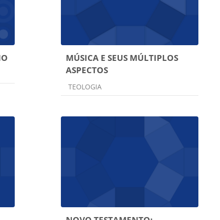
MO
MÚSICA E SEUS MÚLTIPLOS
ASPECTOS
Categoria do curso
TEOLOGIA
NOVO TESTAMENTO: