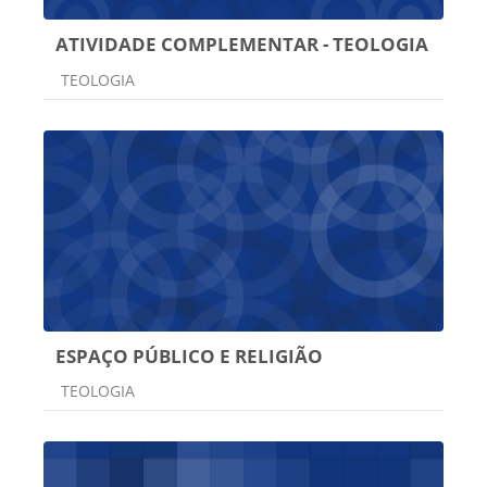
ATIVIDADE COMPLEMENTAR - TEOLOGIA
Categoria do curso
TEOLOGIA
ESPAÇO PÚBLICO E RELIGIÃO
Categoria do curso
TEOLOGIA