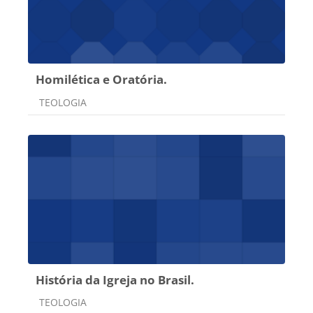
Homilética e Oratória.
Categoria do curso
TEOLOGIA
História da Igreja no Brasil.
Categoria do curso
TEOLOGIA