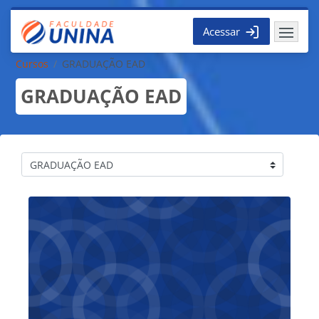
Ir para o conteúdo principal
Acessar
Cursos
GRADUAÇÃO EAD
GRADUAÇÃO EAD
Categorias de Cursos