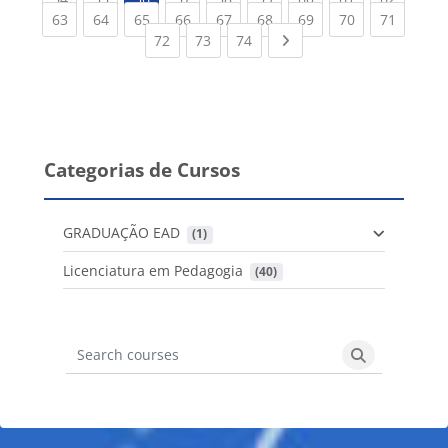
(current)
(current)
(current)
(current)
(current)
(current)
(current)
(current)
(current
63
64
65
66
67
68
69
70
71
(current)
(current)
(current)
Next page
72
73
74
Categorias de Cursos
GRADUAÇÃO EAD
 (1)
Licenciatura em Pedagogia
 (40)
Search courses
Search cours