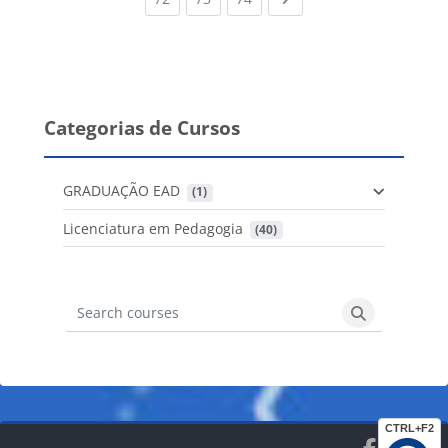
Categorias de Cursos
GRADUAÇÃO EAD
 (1)
Licenciatura em Pedagogia
 (40)
Search courses
Search cours
CTRL+F2
Blocos
Blocos
Blocos
Blocos