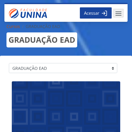
Ir para o conteúdo principal
Acessar
Cursos
GRADUAÇÃO EAD
GRADUAÇÃO EAD
Categorias de Cursos