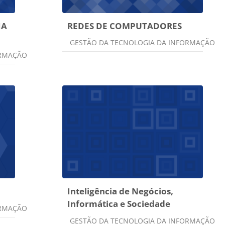
IA
REDES DE COMPUTADORES
Categoria do curso
GESTÃO DA TECNOLOGIA DA INFORMAÇÃO
ORMAÇÃO
Inteligência de Negócios,
Informática e Sociedade
ORMAÇÃO
Categoria do curso
GESTÃO DA TECNOLOGIA DA INFORMAÇÃO