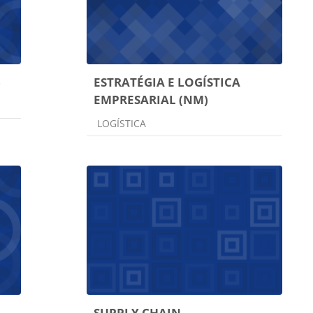
)
ESTRATÉGIA E LOGÍSTICA
EMPRESARIAL (NM)
Categoria do curso
LOGÍSTICA
SUPPLY CHAIN