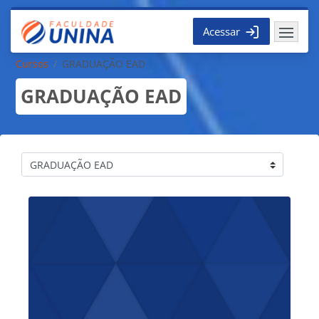
Ir para o conteúdo principal
Acessar
Cursos
GRADUAÇÃO EAD
GRADUAÇÃO EAD
Categorias de Cursos