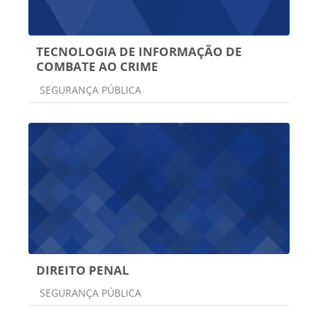
TECNOLOGIA DE INFORMAÇÃO DE
COMBATE AO CRIME
Categoria do curso
SEGURANÇA PÚBLICA
DIREITO PENAL
Categoria do curso
SEGURANÇA PÚBLICA