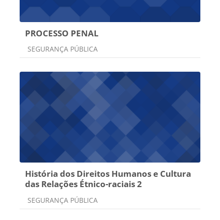
PROCESSO PENAL
Categoria do curso
SEGURANÇA PÚBLICA
História dos Direitos Humanos e Cultura
das Relações Étnico-raciais 2
Categoria do curso
SEGURANÇA PÚBLICA