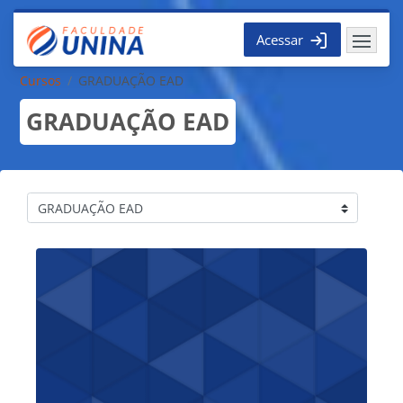
Ir para o conteúdo principal
Acessar
Cursos
GRADUAÇÃO EAD
GRADUAÇÃO EAD
Categorias de Cursos