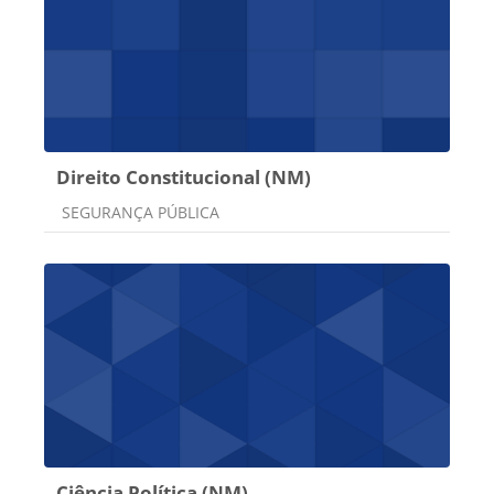
Direito Constitucional (NM)
Categoria do curso
SEGURANÇA PÚBLICA
Ciência Política (NM)