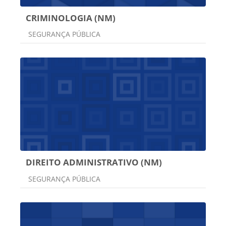
CRIMINOLOGIA (NM)
Categoria do curso
SEGURANÇA PÚBLICA
DIREITO ADMINISTRATIVO (NM)
Categoria do curso
SEGURANÇA PÚBLICA