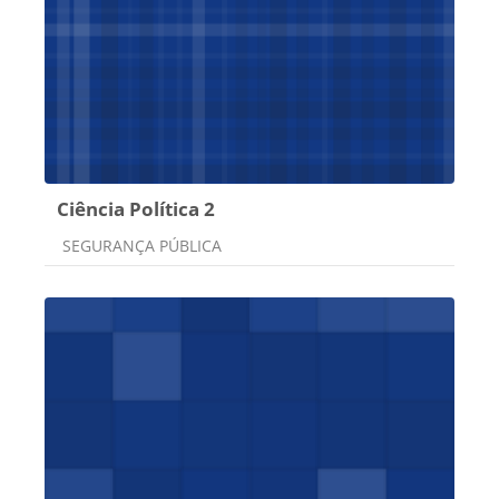
Ciência Política 2
Categoria do curso
SEGURANÇA PÚBLICA