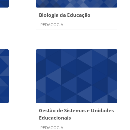
Biologia da Educação
Categoria do curso
PEDAGOGIA
Gestão de Sistemas e Unidades
Educacionais
Categoria do curso
PEDAGOGIA