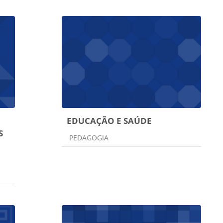
EDUCAÇÃO E SAÚDE
S
Categoria do curso
PEDAGOGIA
O