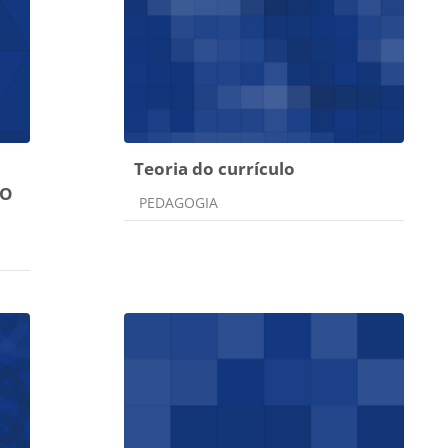
Teoria do currículo
ÃO
Categoria do curso
PEDAGOGIA