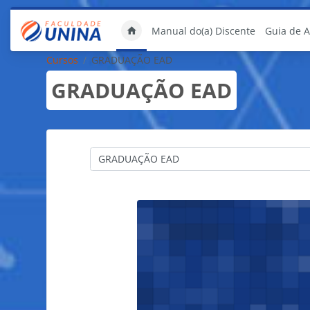
Ir para o conteúdo principal
Manual do(a) Discente
Guia de 
Cursos
GRADUAÇÃO EAD
GRADUAÇÃO EAD
Categorias de Cursos