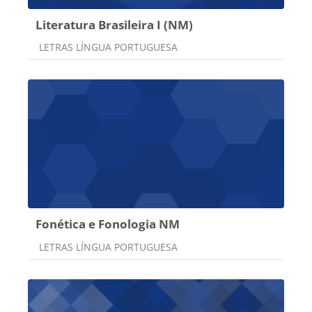
Literatura Brasileira I (NM)
Categoria do curso
LETRAS LÍNGUA PORTUGUESA
Fonética e Fonologia NM
Categoria do curso
LETRAS LÍNGUA PORTUGUESA