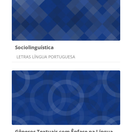
Sociolinguística
Categoria do curso
LETRAS LÍNGUA PORTUGUESA
Gêneros Textuais com Ênfase na Língua