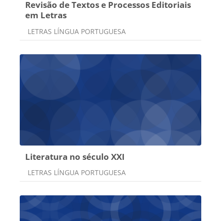
Revisão de Textos e Processos Editoriais
em Letras
Categoria do curso
LETRAS LÍNGUA PORTUGUESA
Literatura no século XXI
Categoria do curso
LETRAS LÍNGUA PORTUGUESA