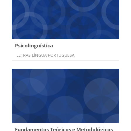
Psicolinguística
Categoria do curso
LETRAS LÍNGUA PORTUGUESA
Fundamentos Teóricos e Metodológicos