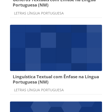
Portuguesa (NM)
Categoria do curso
LETRAS LÍNGUA PORTUGUESA
Linguística Textual com Ênfase na Língua
Portuguesa (NM)
Categoria do curso
LETRAS LÍNGUA PORTUGUESA