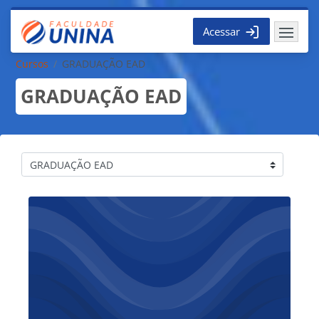
Ir para o conteúdo principal
Acessar
Cursos
GRADUAÇÃO EAD
GRADUAÇÃO EAD
Categorias de Cursos