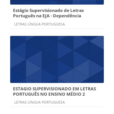
Estágio Supervisionado de Letras
Português na EJA - Dependência
Categoria do curso
LETRAS LÍNGUA PORTUGUESA
ESTAGIO SUPERVISIONADO EM LETRAS
PORTUGUÊS NO ENSINO MÉDIO 2
Categoria do curso
LETRAS LÍNGUA PORTUGUESA