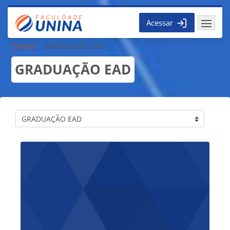
Ir para o conteúdo principal
Acessar
Cursos
GRADUAÇÃO EAD
GRADUAÇÃO EAD
Categorias de Cursos