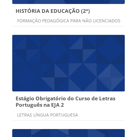
HISTÓRIA DA EDUCAÇÃO (2ª)
Categoria do curso
FORMAÇÃO PEDAGÓGICA PARA NÃO LICENCIADOS
Estágio Obrigatório do Curso de Letras
Português na EJA 2
Categoria do curso
LETRAS LÍNGUA PORTUGUESA