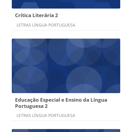
Crítica Literária 2
Categoria do curso
LETRAS LÍNGUA PORTUGUESA
Educação Especial e Ensino da Língua
Portuguesa 2
Categoria do curso
LETRAS LÍNGUA PORTUGUESA