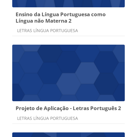
Ensino da Língua Portuguesa como
Língua não Materna 2
Categoria do curso
LETRAS LÍNGUA PORTUGUESA
Projeto de Aplicação - Letras Português 2
Categoria do curso
LETRAS LÍNGUA PORTUGUESA