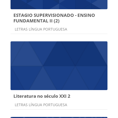
ESTAGIO SUPERVISIONADO - ENSINO
FUNDAMENTAL II (2)
Categoria do curso
LETRAS LÍNGUA PORTUGUESA
Literatura no século XXI 2
Categoria do curso
LETRAS LÍNGUA PORTUGUESA