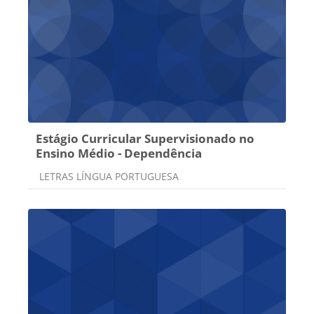
Estágio Curricular Supervisionado no
Ensino Médio - Dependência
Categoria do curso
LETRAS LÍNGUA PORTUGUESA