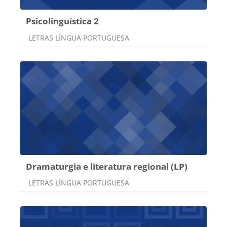
Psicolinguística 2
Categoria do curso
LETRAS LÍNGUA PORTUGUESA
Dramaturgia e literatura regional (LP)
Categoria do curso
LETRAS LÍNGUA PORTUGUESA