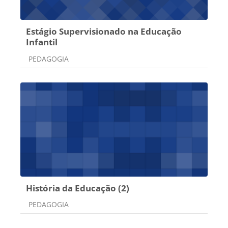
Estágio Supervisionado na Educação
Infantil
Categoria do curso
PEDAGOGIA
História da Educação (2)
Categoria do curso
PEDAGOGIA