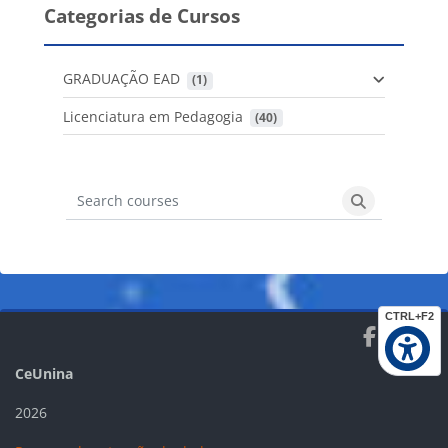
Categorias de Cursos
GRADUAÇÃO EAD
 (1)
Licenciatura em Pedagogia
 (40)
Search courses
Search cours
CTRL+F2
Blocos
Blocos
Blocos
Blocos
CeUnina
2026