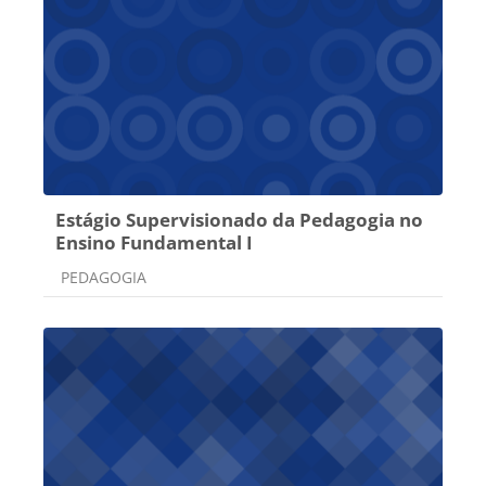
Estágio Supervisionado da Pedagogia no
Ensino Fundamental I
Categoria do curso
PEDAGOGIA