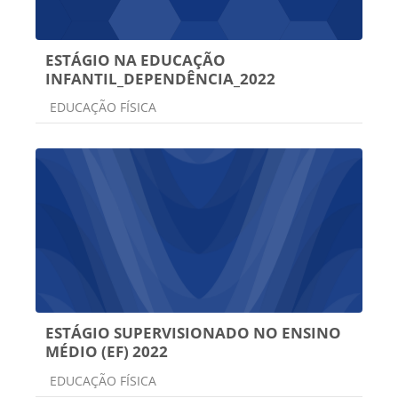
ESTÁGIO NA EDUCAÇÃO
INFANTIL_DEPENDÊNCIA_2022
Categoria do curso
EDUCAÇÃO FÍSICA
ESTÁGIO SUPERVISIONADO NO ENSINO
MÉDIO (EF) 2022
Categoria do curso
EDUCAÇÃO FÍSICA