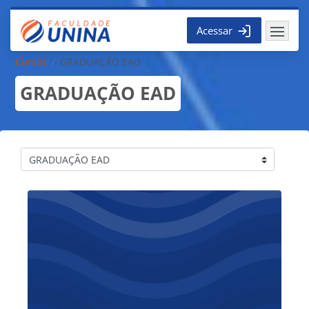
Ir para o conteúdo principal
Acessar
Cursos
GRADUAÇÃO EAD
GRADUAÇÃO EAD
Categorias de Cursos