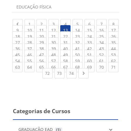
Categoria do curso
EDUCAÇÃO FÍSICA
Previous page
(current)
(current)
(current)
(current)
(current)
(current)
(current)
(current
1
2
3
4
5
6
7
8
(current)
(current)
(current)
(current)
(current)
(current)
(current)
(current
9
10
11
12
13
14
15
16
17
(current)
(current)
(current)
(current)
(current)
(current)
(current)
(current)
(current
18
19
20
21
22
23
24
25
26
(current)
(current)
(current)
(current)
(current)
(current)
(current)
(current)
(current
27
28
29
30
31
32
33
34
35
(current)
(current)
(current)
(current)
(current)
(current)
(current)
(current)
(current
36
37
38
39
40
41
42
43
44
(current)
(current)
(current)
(current)
(current)
(current)
(current)
(current)
(current
45
46
47
48
49
50
51
52
53
(current)
(current)
(current)
(current)
(current)
(current)
(current)
(current)
(current
54
55
56
57
58
59
60
61
62
(current)
(current)
(current)
(current)
(current)
(current)
(current)
(current)
(current
63
64
65
66
67
68
69
70
71
(current)
(current)
(current)
Next page
72
73
74
Categorias de Cursos
GRADUAÇÃO EAD
 (1)