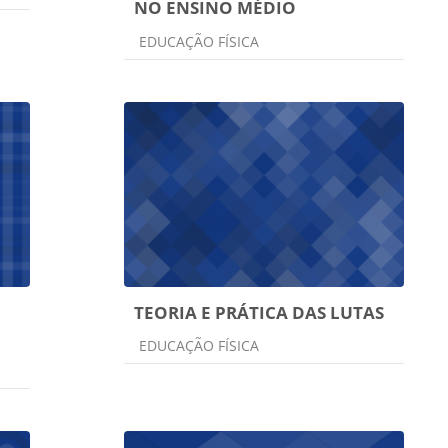
NO ENSINO MÉDIO
Categoria do curso
EDUCAÇÃO FÍSICA
TEORIA E PRÁTICA DAS LUTAS
Categoria do curso
EDUCAÇÃO FÍSICA