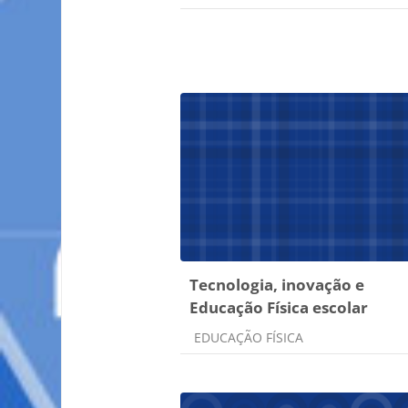
Tecnologia, inovação e
Educação Física escolar
Categoria do curso
EDUCAÇÃO FÍSICA