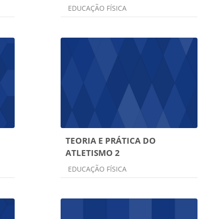
Categoria do curso
EDUCAÇÃO FÍSICA
TEORIA E PRÁTICA DO
ATLETISMO 2
Categoria do curso
EDUCAÇÃO FÍSICA