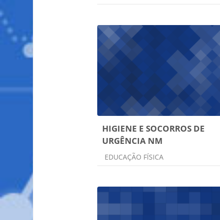
HIGIENE E SOCORROS DE
URGÊNCIA NM
Categoria do curso
EDUCAÇÃO FÍSICA