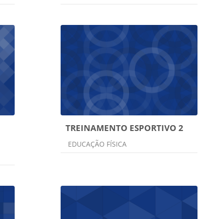
TREINAMENTO ESPORTIVO 2
Categoria do curso
EDUCAÇÃO FÍSICA