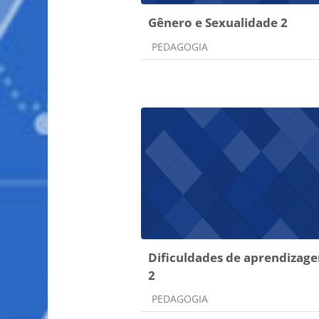
Gênero e Sexualidade 2
Categoria do curso
PEDAGOGIA
Dificuldades de aprendizag
2
Categoria do curso
PEDAGOGIA