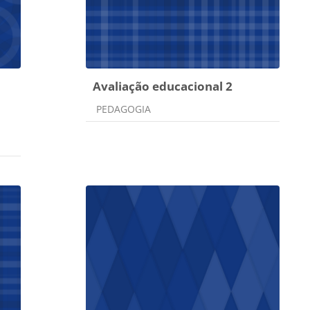
Avaliação educacional 2
Categoria do curso
PEDAGOGIA