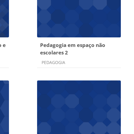
o e
Pedagogia em espaço não
escolares 2
Categoria do curso
PEDAGOGIA