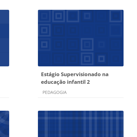
Estágio Supervisionado na
educação infantil 2
Categoria do curso
PEDAGOGIA