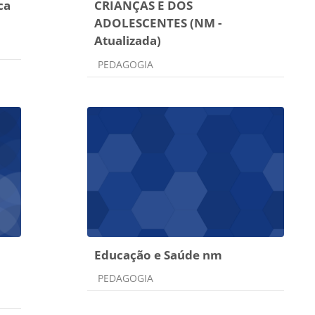
ca
CRIANÇAS E DOS
ADOLESCENTES (NM -
Atualizada)
Categoria do curso
PEDAGOGIA
Educação e Saúde nm
Categoria do curso
PEDAGOGIA